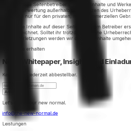
Die durch die Seitenbetreiber erstellten Inhalte und Werk
Art der Verwertung außerhalb der Grenzen des Urheberrec
Seite sind nur für den privaten, nicht kommerziellen Gebr
Soweit die Inhalte auf dieser Seite nicht vom Betreiber e
gekennzeichnet. Solltet ihr trotzdem auf eine Urheberr
Rechtsverletzungen werden wir derartige Inhalte umgehe
// Impulse erhalten
Neue Whitepaper, Insights und Einladun
Kein Spam, jederzeit abbestellbar.
Anmelden
Let's build your new normal.
info@the-new-normal.de
Leistungen