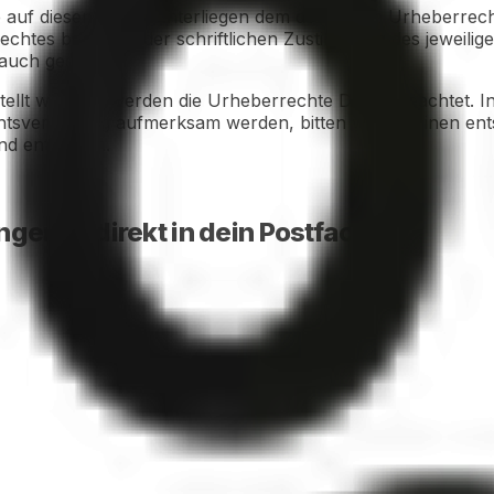
e auf diesen Seiten unterliegen dem deutschen Urheberrecht
htes bedürfen der schriftlichen Zustimmung des jeweilige
auch gestattet.
rstellt wurden, werden die Urheberrechte Dritter beachtet. 
echtsverletzung aufmerksam werden, bitten wir um einen e
nd entfernen.
gen — direkt in dein Postfach.