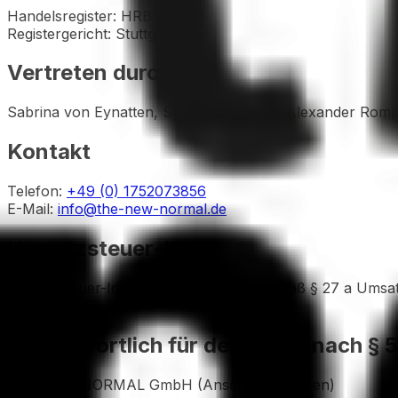
Handelsregister: HRB 771225
Registergericht: Stuttgart
Vertreten durch
Sabrina von Eynatten, Sören Pusch und Alexander Romp
Kontakt
Telefon:
+49 (0) 1752073856
E-Mail:
info@the-new-normal.de
Umsatzsteuer-ID
Umsatzsteuer-Identifikationsnummer gemäß § 27 a Umsat
DE327013459
Verantwortlich für den Inhalt nach § 
THE NEW NORMAL GmbH (Anschrift wie oben)