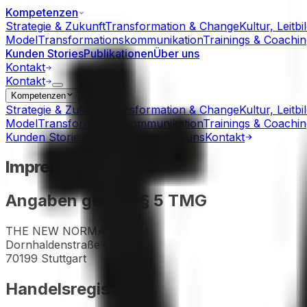
Kompetenzen
Strategie & Zukunft
Transformation & Change
Kultur, Leitbi
Model
Transformationskommunikation
Trainings & Coachin
Kunden Stories
Publikationen
Über uns
Kontakt
Kontakt
Kompetenzen
Strategie & Zukunft
Transformation & Change
Kultur, Leitbi
Model
Transformationskommunikation
Trainings & Coachin
Kunden Stories
Publikationen
Über uns
Kontakt
Impressum
Angaben gemäß § 5 TMG
THE NEW NORMAL GmbH
Dornhaldenstraße 6
70199 Stuttgart
Handelsregister