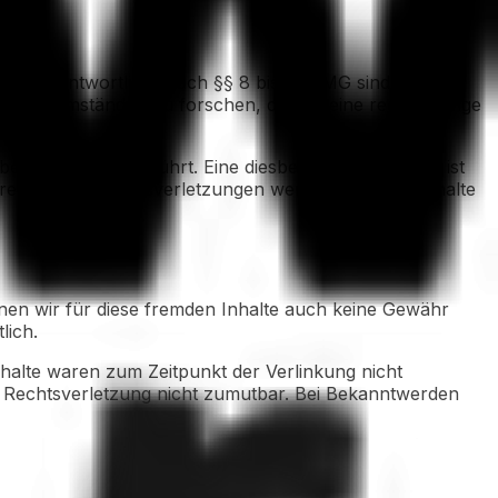
en verantwortlich. Nach §§ 8 bis 10 TMG sind wir als
r nach Umständen zu forschen, die auf eine rechtswidrige
en hiervon unberührt. Eine diesbezügliche Haftung ist
prechenden Rechtsverletzungen werden wir diese Inhalte
nnen wir für diese fremden Inhalte auch keine Gewähr
lich.
nhalte waren zum Zeitpunkt der Verlinkung nicht
er Rechtsverletzung nicht zumutbar. Bei Bekanntwerden