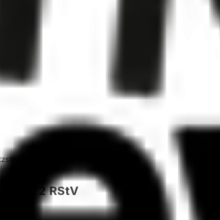
pel
zsteuergesetz:
55 Abs. 2 RStV