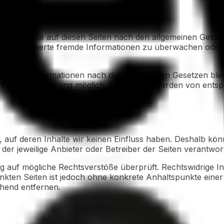
gene Inhalte auf diesen Seiten nach den allgemeinen Gesetz
 oder gespeicherte fremde Informationen zu überwachen ode
ng von Informationen nach den allgemeinen Gesetzen bleib
ten Rechtsverletzung möglich. Bei Bekanntwerden von ents
, auf deren Inhalte wir keinen Einfluss haben. Deshalb kö
 der jeweilige Anbieter oder Betreiber der Seiten verantwort
ng auf mögliche Rechtsverstöße überprüft. Rechtswidrige I
linkten Seiten ist jedoch ohne konkrete Anhaltspunkte ein
hend entfernen.