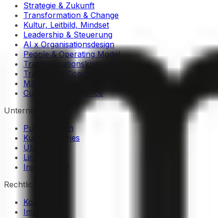
Strategie & Zukunft
Transformation & Change
Kultur, Leitbild, Mindset
Leadership & Steuerung
AI x Organisationsdesign
People & Operating Model
Transformationskommunikation
Trainings & Coachings
M&A / Integration
Customer Experience
Unternehmen
Publikationen
Kunden Stories
Über Uns
LinkedIn ↗
Instagram ↗
Rechtliches
Kontakt
Impressum