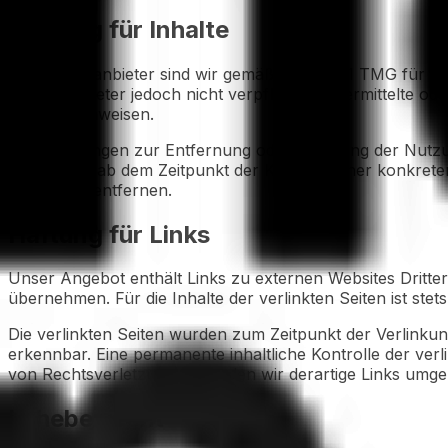
Haftung für Inhalte
Als Diensteanbieter sind wir gemäß § 7 Abs. 1 TMG für ei
Diensteanbieter jedoch nicht verpflichtet, übermittelte
Tätigkeit hinweisen.
Verpflichtungen zur Entfernung oder Sperrung der Nutzu
jedoch erst ab dem Zeitpunkt der Kenntnis einer konkre
umgehend entfernen.
Haftung für Links
Unser Angebot enthält Links zu externen Websites Dritter
übernehmen. Für die Inhalte der verlinkten Seiten ist stets
Die verlinkten Seiten wurden zum Zeitpunkt der Verlinku
erkennbar. Eine permanente inhaltliche Kontrolle der ver
von Rechtsverletzungen werden wir derartige Links umge
Urheberrecht