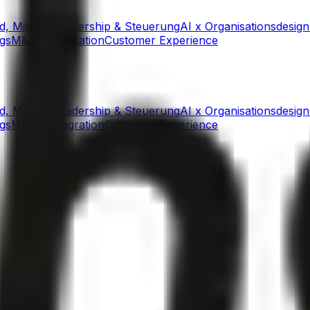
ld, Mindset
Leadership & Steuerung
AI x Organisationsdesign
gs
M&A / Integration
Customer Experience
ld, Mindset
Leadership & Steuerung
AI x Organisationsdesign
gs
M&A / Integration
Customer Experience